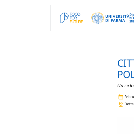
Di
di 
202
CIT
POL
Un ciclo
Febru
Detta