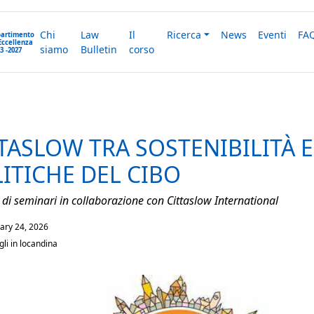
Chi
Law
Il
Ricerca
News
Eventi
FA
partimento
Eccellenza
siamo
Bulletin
corso
3 -2027
TASLOW TRA SOSTENIBILITÀ E
ITICHE DEL CIBO
 di seminari in collaborazione con Cittaslow International
ary 24, 2026
gli in locandina